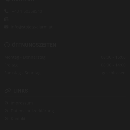
+43 1 50358540


info@stojetz-alarm.at

ÖFFNUNGSZEITEN

Montag - Donnerstag
08:00 - 16:00
Freitag
08:00 - 14:00
Samstag - Sonntag
geschlossen
LINKS

Impressum

Datenschutzerklärung

Kontakt
