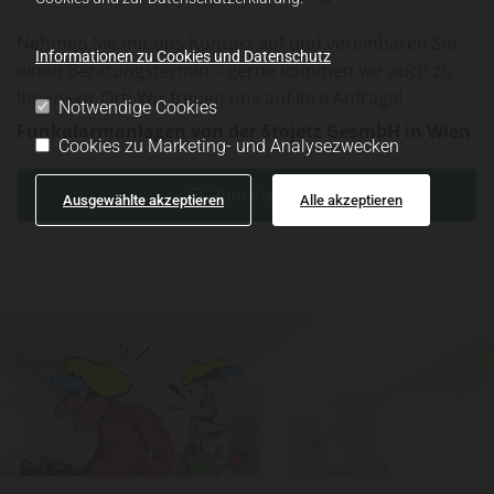
Nehmen Sie mit uns Kontakt auf und vereinbaren Sie
Informationen zu Cookies und Datenschutz
einen Beratungstermin – gerne kommen wir auch zu
Ihnen vor Ort! Wir freuen uns auf Ihre Anfrage!
Notwendige Cookies
Funkalarmanlagen von der Stojetz GesmbH in Wien
Cookies zu Marketing- und Analysezwecken
Zum Kontakt
Ausgewählte akzeptieren
Alle akzeptieren