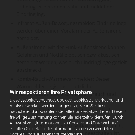
unbefugter Personen wahr und meldet den
Eindringling.
Infrarot-Außen-Bewegungsmelder: Eindringlinge
werden über einen Voralarm der Außensirene
gemeldet.
Außensirene: Mit der Funk-Außensirene können
Gefahren und Notfälle optisch bzw. akustisch
gemeldet werden, was auch Eindringlinge gezielt
abschreckt.
Kombi-Rauch-Wärmewarnmelder: Dieser
Warnmelder registriert plötzliche
Wir respektieren Ihre Privatsphäre
Temperaturanstiege sowie Brandrauch und
Diese Website verwendet Cookies. Cookies zu Marketing- und
schlägt Alarm.
Analysezwecken werden nur gesetzt, wenn Sie diese
Handsender: Mit dem Funk-Handsender können
nachstehend auswählen oder alle Cookies akzeptieren. Diese
freiwillige Zustimmung können Sie jederzeit widerrufen. Durch
Sie Ihre Alarmanlage jederzeit ein- und
Auswahl von „Informationen zu Cookies und Datenschutz“
ausschalten sowie einen Notfall melden - auch,
erhalten Sie detaillierte Information zu den verwendeten
wenn die Alarmanlage nicht eingeschalten ist.
Cookies und zur Datenschutzerklärung.